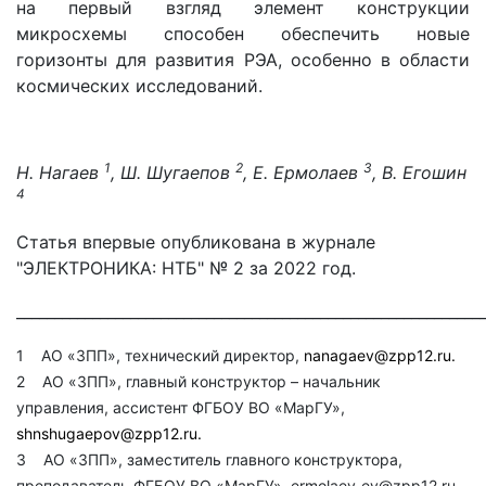
на первый взгляд элемент конструкции
микросхемы способен обеспечить новые
горизонты для развития РЭА, особенно в области
космических исследований.
1
2
3
Н. Нагаев
, Ш. Шугаепов
, Е. Ермолаев
, В. Егошин
4
Статья впервые опубликована в журнале
"ЭЛЕКТРОНИКА: НТБ" № 2 за 2022 год.
_____________________________________________________________
1 АО «ЗПП», технический директор,
nanagaev@zpp12.ru
.
2 АО «ЗПП», главный конструктор – начальник
управления, ассистент ФГБОУ ВО «МарГУ»,
shnshugaepov@zpp12.ru
.
3 АО «ЗПП», заместитель главного конструктора,
преподаватель ФГБОУ ВО «МарГУ», ermolaev_ev@zpp12.ru.