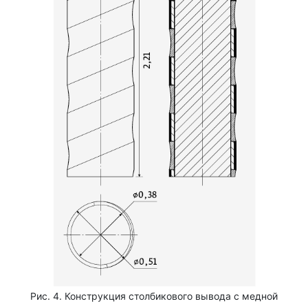
Рис. 4. Конструкция столбикового вывода с медной