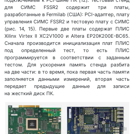
подключением к PCI-шине ПК [12]. Тестовый стенд
для СИМС FSSR2 содержит три платы,
разработанные в Fermilab (США): PCI-адаптер, плату
управления СИМС FSSR2 и тестовую плату с СИМС
(рис. 14, 15). Первые две платы содержат ПЛИС
Xilinx Virtex II XC2V1000 и Altera EP20K200E-BC65.
Сначала производится инициализация плат ПЛИС
под определенный тест, то есть ПЛИС
программируется в соответствии с заданным
тестом. Для ускорения память стенда разбита
на две части: в то время, пока первая часть памяти
заполняется данными измерений, вторая часть
передает предыдущие данные для записи
на жесткий диск ПК.