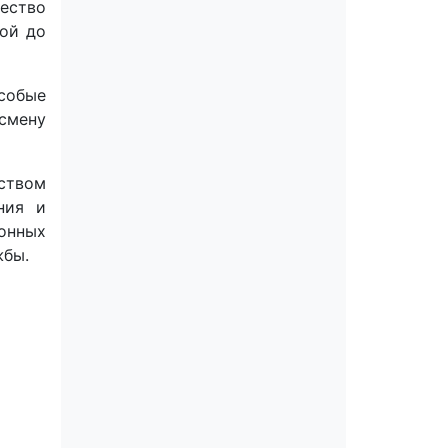
ество
кой до
собые
смену
ством
ния и
онных
жбы.