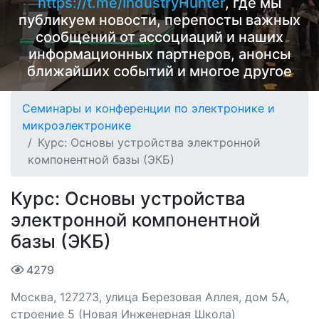
https://t.me/IndustryHunter
, где мы
публикуем новости, перепосты важных
сообщений от ассоциаций и наших
информационных партнеров, анонсы
ближайших событий и многое другое
Семинары и конференции по электронике и
микроэлектронике
Курс: Основы устройства электронной
компонентной базы (ЭКБ)
Курс: Основы устройства
электронной компонентной
базы (ЭКБ)
4279
Москва, 127273, улица Березовая Аллея, дом 5А,
строение 5 (Новая Инженерная Школа)