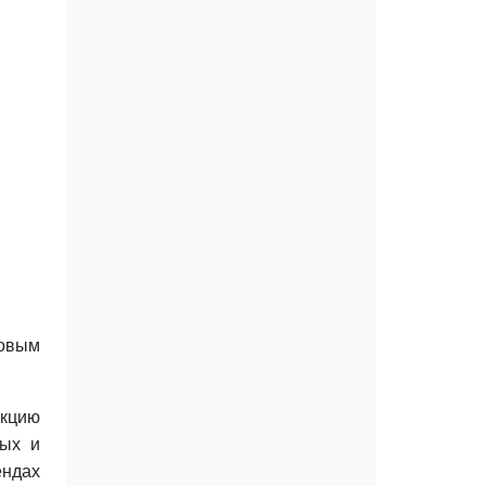
говым
укцию
ных и
ендах