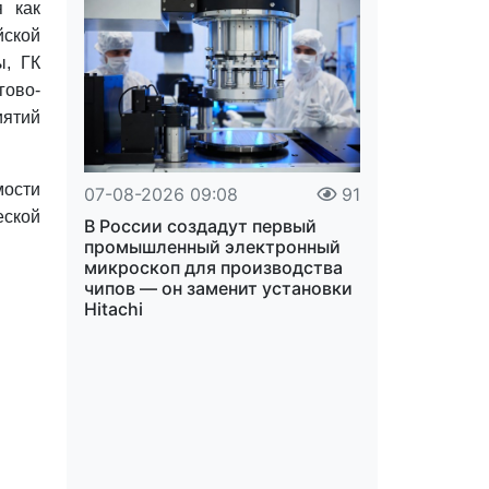
я как
йской
ы, ГК
гово-
иятий
мости
07-08-2026 09:08
91
еской
В России создадут первый
промышленный электронный
микроскоп для производства
чипов — он заменит установки
Hitachi