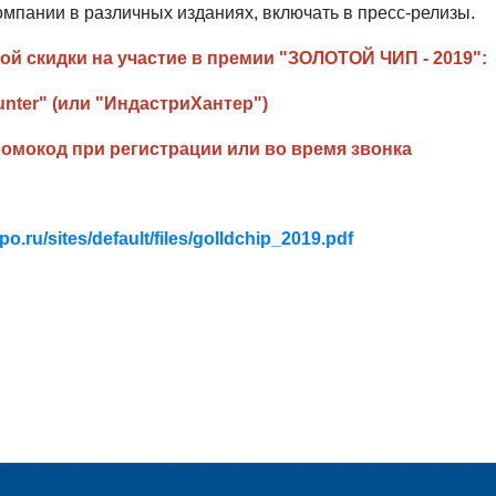
омпании в различных изданиях, включать в пресс-релизы.
ой скидки
на участие
в премии "ЗОЛОТОЙ ЧИП - 2019":
unter" (или "ИндастриХантер")
омокод при регистрации или во время звонка
po.ru/sites/default/files/golldchip_2019.pdf