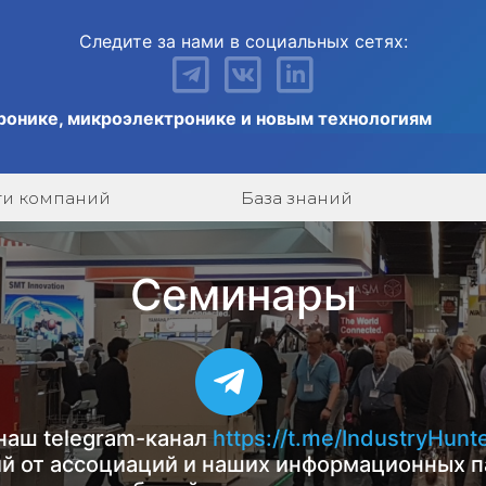
Следите за нами в социальных сетях:
ронике, микроэлектронике и новым технологиям
ги компаний
База знаний
Семинары
наш telegram-канал
https://t.me/IndustryHunt
й от ассоциаций и наших информационных п