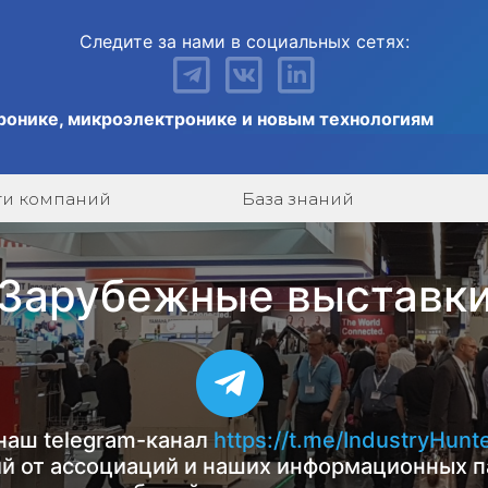
Следите за нами в социальных сетях:
ронике, микроэлектронике и новым технологиям
ги компаний
База знаний
Зарубежные выставк
наш telegram-канал
https://t.me/IndustryHunt
й от ассоциаций и наших информационных п