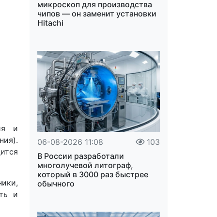
микроскоп для производства
чипов — он заменит установки
Hitachi
ия и
ния).
06-08-2026 11:08
103
ится
В России разработали
многолучевой литограф,
который в 3000 раз быстрее
ики,
обычного
ть и