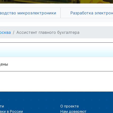
водство микроэлектроники
Разработка электро
осква
Ассистент главного бухгалтера
дены
ти
О проекте
вки в России
Нам доверяют