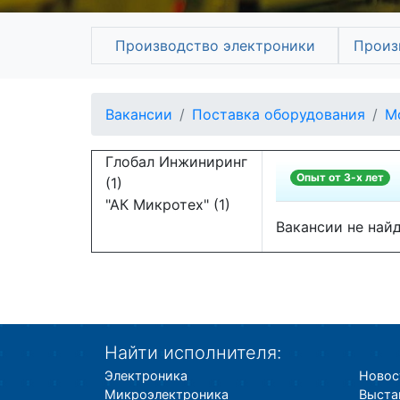
Производство электроники
Произ
Вакансии
Поставка оборудования
М
Глобал Инжиниринг
Опыт от 3-х лет
(1)
"АК Микротех" (1)
Вакансии не най
Найти исполнителя:
Электроника
Новос
Микроэлектроника
Выста