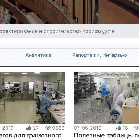
роектирование и строительство производств
Аналитика
Репортажи, Интервью
-2019
27
|
9663
07-06-2019
16
|
агов для грамотного
Полезные таблицы п