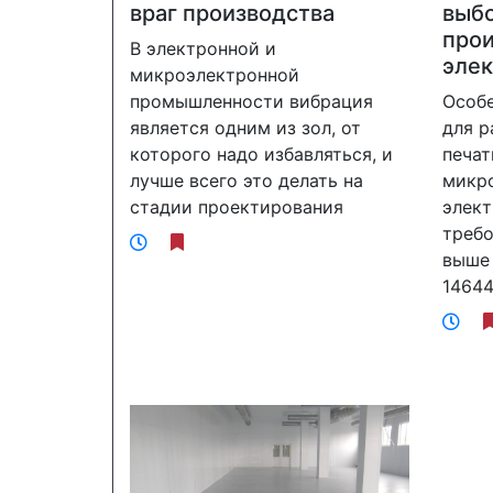
враг производства
выб
про
В электронной и
эле
микроэлектронной
промышленности вибрация
Особ
является одним из зол, от
для 
которого надо избавляться, и
печат
лучше всего это делать на
микро
стадии проектирования
элект
требо
выше
1464