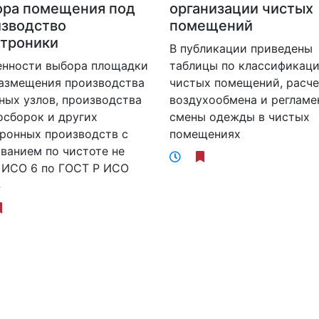
ора помещения под
организации чистых
изводство
помещений
ктроники
В публикации приведены
енности выбора площадки
таблицы по классификац
размещения производства
чистых помещений, расч
ных узлов, производства
воздухообмена и регламе
сборок и других
смены одежды в чистых
ронных производств с
помещениях
ванием по чистоте не
 ИСО 6 по ГОСТ Р ИСО
4