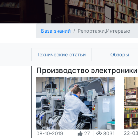
База знаний
Репортажи,Интервью
Технические статьи
Обзоры
Производство электроники
22-03
08-10-2019
27
|
8031