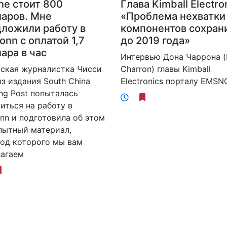
Глава Kimball Electro
ne стоит 800
«Проблема нехватки
аров. Мне
компонентов сохран
ложили работу в
до 2019 года»
onn с оплатой 1,7
ара в час
Интервью Дона Чаррона 
Charron) главы Kimball
ская журналистка Чисси
Electronics порталу EMS
з издания South China
ng Post попыталась
иться на работу в
nn и подготовила об этом
пытный материал,
од которого мы вам
лагаем