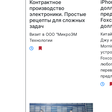
iPho
Контрактное
долл
производство
пред
электроники. Простые
Foxc
рецепты для сложных
долл
задач
Китай
Визит в ООО "МикроЭМ
Джу и
Технологии
Morni
устро
Foxco
любо
перев
пред