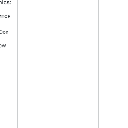
nics:
ится
(Don
NOW